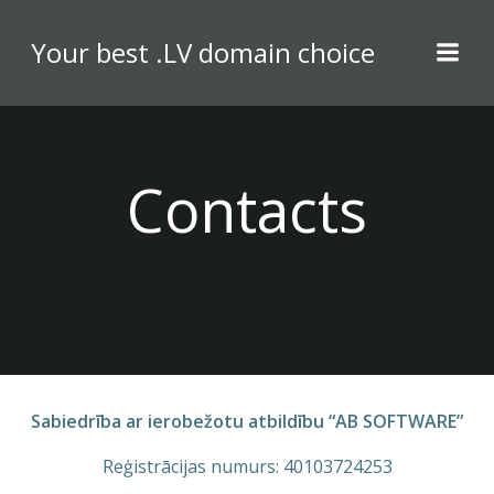
Skip
to
Your best .LV domain choice
content
Contacts
Sabiedrība ar ierobežotu atbildību “AB SOFTWARE”
Reģistrācijas numurs: 40103724253